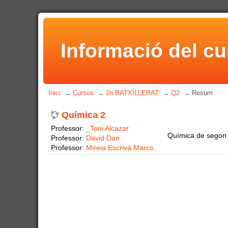
Informació del cu
Inici
Cursos
2n BATXILLERAT
Q2
Resum
→
→
→
→
Química 2
Professor:
_Toni Alcazar
Química de segon c
Professor:
David Dan
Professor:
Mireia Escrivá Marco